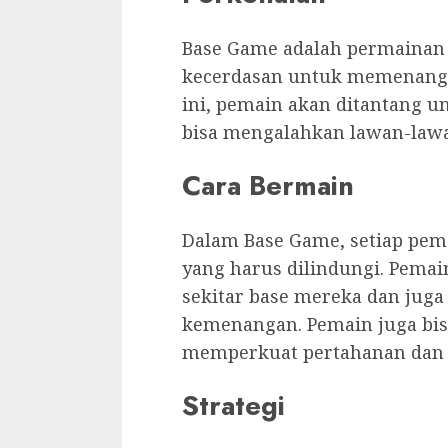
Base Game adalah permainan
kecerdasan untuk memenang
ini, pemain akan ditantang u
bisa mengalahkan lawan-law
Cara Bermain
Dalam Base Game, setiap pem
yang harus dilindungi. Pema
sekitar base mereka dan jug
kemenangan. Pemain juga bi
memperkuat pertahanan dan 
Strategi