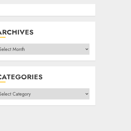
ARCHIVES
rchives
CATEGORIES
ategories