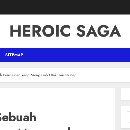
HEROIC SAGA
SITEMAP
 Permainan Yang Mengasah Otak Dan Strategi
Sebuah
S
f