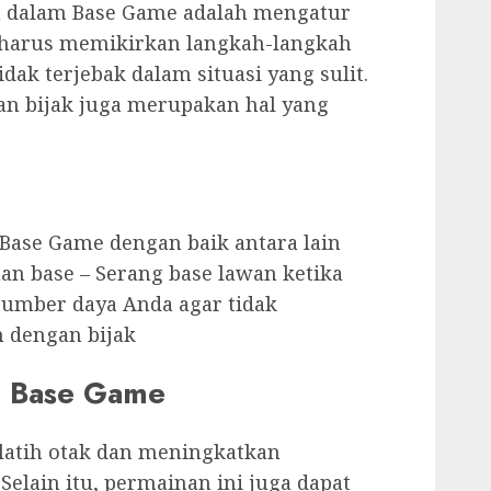
an dalam Base Game adalah mengatur
n harus memikirkan langkah-langkah
ak terjebak dalam situasi yang sulit.
n bijak juga merupakan hal yang
Base Game dengan baik antara lain
nan base – Serang base lawan ketika
sumber daya Anda agar tidak
 dengan bijak
n Base Game
atih otak dan meningkatkan
elain itu, permainan ini juga dapat