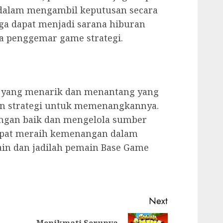
dalam mengambil keputusan secara
uga dapat menjadi sarana hiburan
a penggemar game strategi.
 yang menarik dan menantang yang
n strategi untuk memenangkannya.
ngan baik dan mengelola sumber
dapat meraih kemenangan dalam
ain dan jadilah pemain Base Game
Next