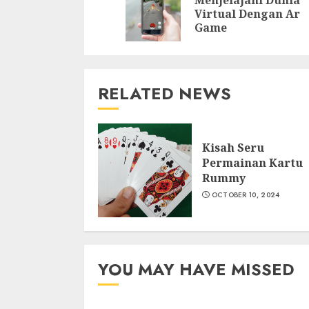
Menjelajahi Dunia
Virtual Dengan Ar
Game
RELATED NEWS
Kisah Seru
Permainan Kartu
Rummy
OCTOBER 10, 2024
YOU MAY HAVE MISSED