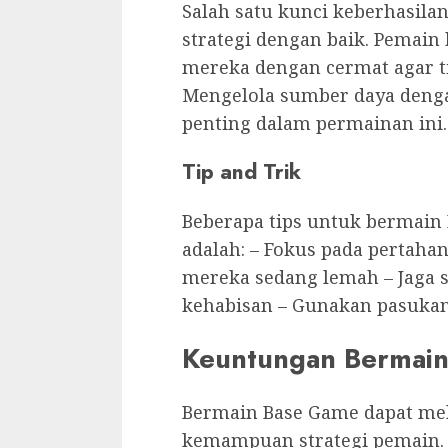
Salah satu kunci keberhasil
strategi dengan baik. Pemai
mereka dengan cermat agar tid
Mengelola sumber daya denga
penting dalam permainan ini.
Tip and Trik
Beberapa tips untuk bermain 
adalah: – Fokus pada pertaha
mereka sedang lemah – Jaga 
kehabisan – Gunakan pasukan
Keuntungan Bermai
Bermain Base Game dapat mel
kemampuan strategi pemain. S