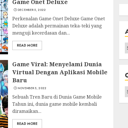
Game Onet Deluxe
DECEMBER 5, 2022
Perkenalan Game Onet Deluxe Game Onet
Deluxe adalah permainan teka-teki yang
menguji kecerdasan dan...
A
READ MORE
Game Viral: Menyelami Dunia
Virtual Dengan Aplikasi Mobile
Baru
NOVEMBER 5, 2022
C
Sebuah Tren Baru di Dunia Game Mobile
Tahun ini, dunia game mobile kembali
diramaikan...
READ MORE