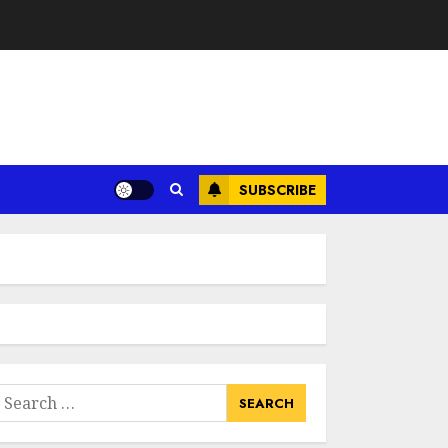
SUBSCRIBE
earch
or: