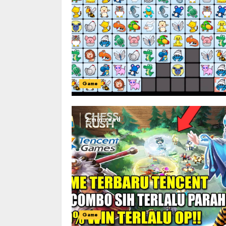
Game
2 min read
Game