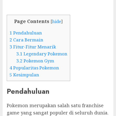
Page Contents
[
hide
]
1
Pendahuluan
2
Cara Bermain
3
Fitur-Fitur Menarik
3.1
Legendary Pokemon
3.2
Pokemon Gym
4
Popularitas Pokemon
5
Kesimpulan
Pendahuluan
Pokemon merupakan salah satu franchise
game yang sangat populer di seluruh dunia.