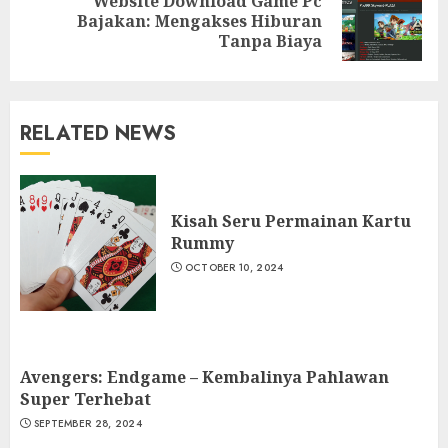
Website Download Game Pc
Next
Bajakan: Mengakses Hiburan
post:
Tanpa Biaya
RELATED NEWS
Kisah Seru Permainan Kartu
Rummy
OCTOBER 10, 2024
Avengers: Endgame – Kembalinya Pahlawan
Super Terhebat
SEPTEMBER 28, 2024