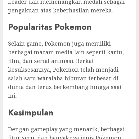
Leader dan memenangkan medali sebagai
pengakuan atas keberhasilan mereka.
Popularitas Pokemon
Selain game, Pokemon juga memiliki
berbagai macam media lain seperti kartu,
film, dan serial animasi. Berkat
kesuksesannya, Pokemon telah menjadi
salah satu waralaba hiburan terbesar di
dunia dan terus berkembang hingga saat
ini.
Kesimpulan
Dengan gameplay yang menarik, berbagai
fitur seru, dan banyaknya jenis Pokemon