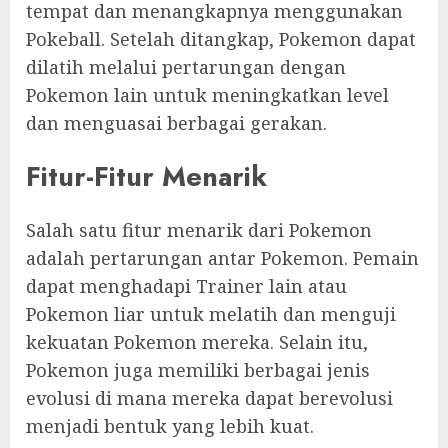
tempat dan menangkapnya menggunakan
Pokeball. Setelah ditangkap, Pokemon dapat
dilatih melalui pertarungan dengan
Pokemon lain untuk meningkatkan level
dan menguasai berbagai gerakan.
Fitur-Fitur Menarik
Salah satu fitur menarik dari Pokemon
adalah pertarungan antar Pokemon. Pemain
dapat menghadapi Trainer lain atau
Pokemon liar untuk melatih dan menguji
kekuatan Pokemon mereka. Selain itu,
Pokemon juga memiliki berbagai jenis
evolusi di mana mereka dapat berevolusi
menjadi bentuk yang lebih kuat.