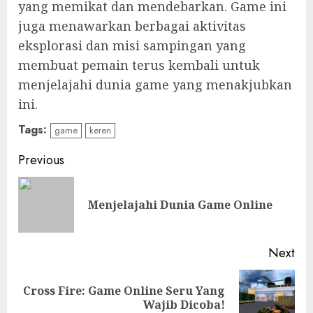
yang memikat dan mendebarkan. Game ini
juga menawarkan berbagai aktivitas
eksplorasi dan misi sampingan yang
membuat pemain terus kembali untuk
menjelajahi dunia game yang menakjubkan
ini.
Tags:
game
keren
Continue
Previous
Reading
Pre
Menjelajahi Dunia Game Online
pos
Next
Cross Fire: Game Online Seru Yang
Next
Wajib Dicoba!
post: