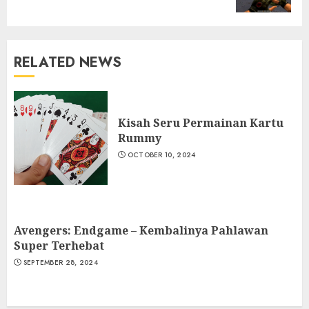
RELATED NEWS
Kisah Seru Permainan Kartu
Rummy
OCTOBER 10, 2024
Avengers: Endgame – Kembalinya Pahlawan
Super Terhebat
SEPTEMBER 28, 2024