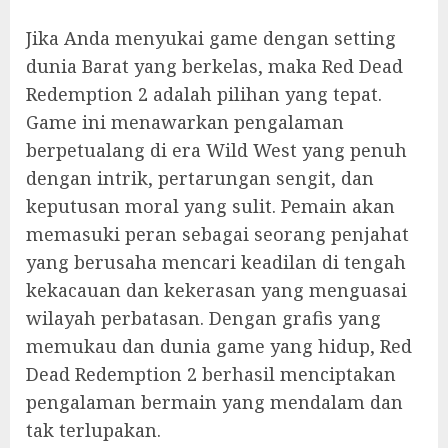
Jika Anda menyukai game dengan setting
dunia Barat yang berkelas, maka Red Dead
Redemption 2 adalah pilihan yang tepat.
Game ini menawarkan pengalaman
berpetualang di era Wild West yang penuh
dengan intrik, pertarungan sengit, dan
keputusan moral yang sulit. Pemain akan
memasuki peran sebagai seorang penjahat
yang berusaha mencari keadilan di tengah
kekacauan dan kekerasan yang menguasai
wilayah perbatasan. Dengan grafis yang
memukau dan dunia game yang hidup, Red
Dead Redemption 2 berhasil menciptakan
pengalaman bermain yang mendalam dan
tak terlupakan.